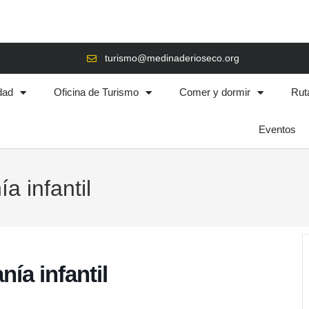
turismo@medinaderioseco.org
dad
Oficina de Turismo
Comer y dormir
Rut
Eventos
a infantil
nía infantil