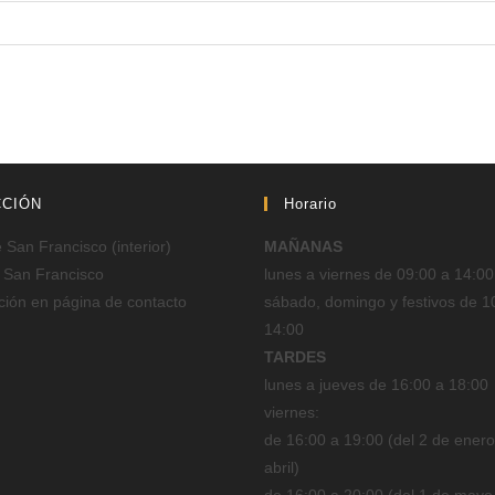
CCIÓN
Horario
San Francisco (interior)
MAÑANAS
 San Francisco
lunes a viernes de 09:00 a 14:00
ción en página de contacto
sábado, domingo y festivos de 1
14:00
TARDES
lunes a jueves de 16:00 a 18:00
viernes:
de 16:00 a 19:00 (del 2 de enero
abril)