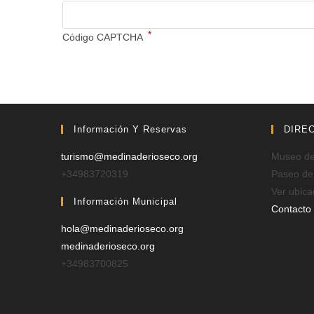
*
Código CAPTCHA
Información Y Reservas
DIRE
turismo@medinaderioseco.org
Museo de 
+34983720319
Paseo de
Ver ubica
Información Municipal
Contacto
hola@medinaderioseco.org
medinaderioseco.org
+34983700825