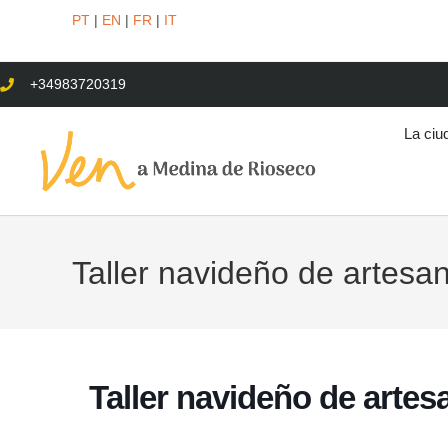
PT
|
EN
|
FR
|
IT
+34983720319
La ciu
Taller navideño de artesaní
Taller navideño de artesa