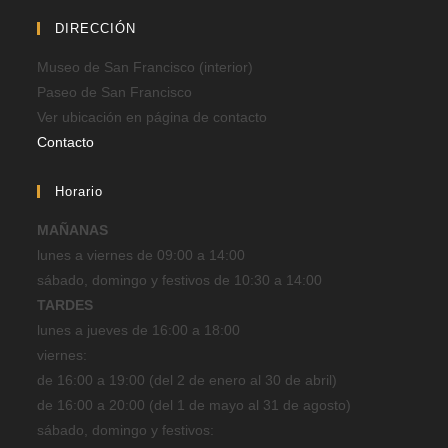
DIRECCIÓN
Museo de San Francisco (interior)
Paseo de San Francisco
Ver ubicación en página de contacto
Contacto
Horario
MAÑANAS
lunes a viernes de 09:00 a 14:00
sábado, domingo y festivos de 10:30 a 14:00
TARDES
lunes a jueves de 16:00 a 18:00
viernes:
de 16:00 a 19:00 (del 2 de enero al 30 de abril)
de 16:00 a 20:00 (del 1 de mayo al 31 de agosto)
sábado, domingo y festivos: