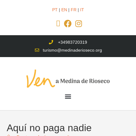
PT
|
EN
|
FR
|
IT
+34983720319
turismo@medinaderioseco.org
Aquí no paga nadie