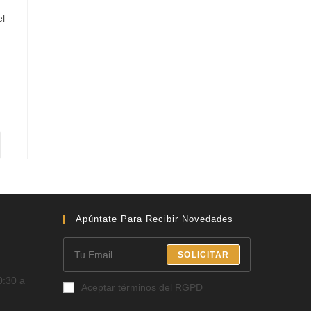
el
Apúntate Para Recibir Novedades
SOLICITAR
0:30 a
Aceptar términos del RGPD