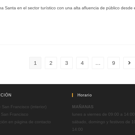
a en el sector turístico con una alta afluencia de público desde 
1
2
3
4
…
9
CCIÓN
Horario
San Francisco (interior)
MAÑANAS
 San Francisco
lunes a viernes de 09:00 a 14:00
ción en página de contacto
sábado, domingo y festivos de 1
14:00