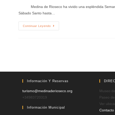
Medina de Rioseco ha vivido una espléndida Semana Sant
Sábado Santo hasta…
Continuar Leyendo
Información Y Reservas
DIRE
turismo@medinaderioseco.org
Museo de 
+34983720319
Paseo de
Ver ubica
Información Municipal
Contacto