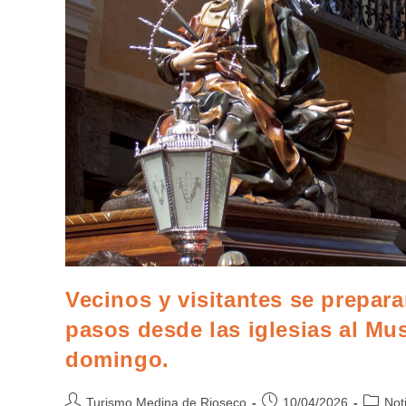
Vecinos y visitantes se prepara
pasos desde las iglesias al M
domingo.
Turismo Medina de Rioseco
10/04/2026
Not