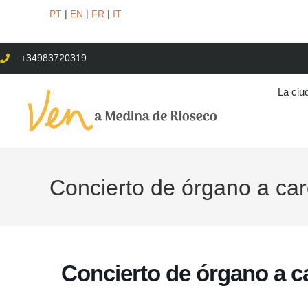
PT
|
EN
|
FR
|
IT
+34983720319
La ciu
Concierto de órgano a ca
Concierto de órgano a c