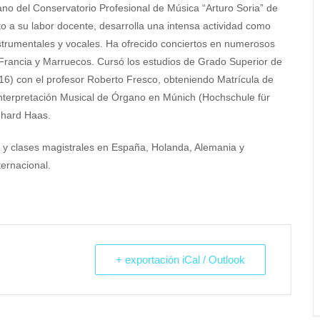
no del Conservatorio Profesional de Música “Arturo Soria” de
nto a su labor docente, desarrolla una intensa actividad como
instrumentales y vocales. Ha ofrecido conciertos en numerosos
 Francia y Marruecos. Cursó los estudios de Grado Superior de
6) con el profesor Roberto Fresco, obteniendo Matrícula de
nterpretación Musical de Órgano en Múnich (Hochschule für
nhard Haas.
s y clases magistrales en España, Holanda, Alemania y
ernacional.
+ exportación iCal / Outlook