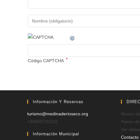
*
Código CAPTCHA
Información Y Reservas
DIRE
turismo@medinaderioseco.org
Museo de 
+34983720319
Paseo de
Ver ubica
Información Municipal
Contacto