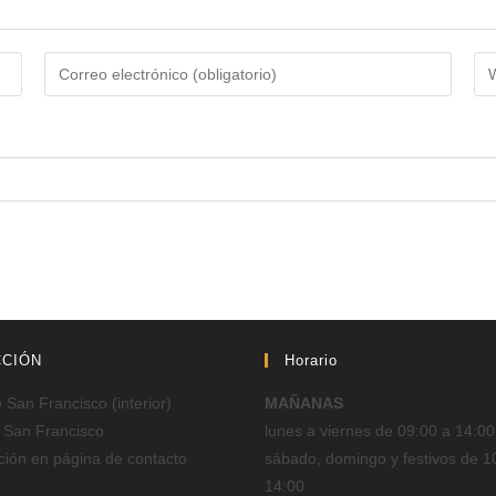
CCIÓN
Horario
San Francisco (interior)
MAÑANAS
 San Francisco
lunes a viernes de 09:00 a 14:00
ción en página de contacto
sábado, domingo y festivos de 1
14:00