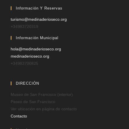
Información Y Reservas
turismo@medinaderioseco.org
+34983720319
Información Municipal
hola@medinaderioseco.org
medinaderioseco.org
+34983700825
DIRECCIÓN
Museo de San Francisco (interior)
Paseo de San Francisco
Ver ubicación en página de contacto
Contacto