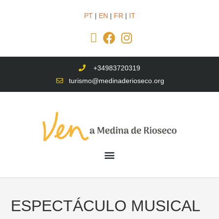
PT
|
EN
|
FR
|
IT
+34983720319
turismo@medinaderioseco.org
ESPECTÁCULO MUSICAL