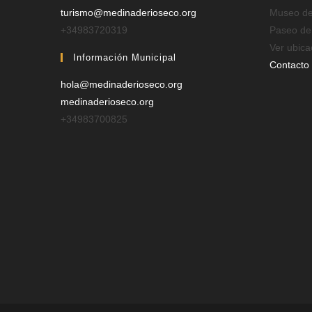
turismo@medinaderioseco.org
Museo de 
+34983720319
Paseo de
Ver ubica
Información Municipal
Contacto
hola@medinaderioseco.org
medinaderioseco.org
+34983700825