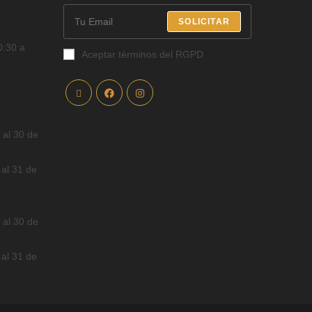
SOLICITAR
0:30 a
Aceptar términos del RGPD
 al 30 de
 al 31 de
 al 30 de
 al 31 de