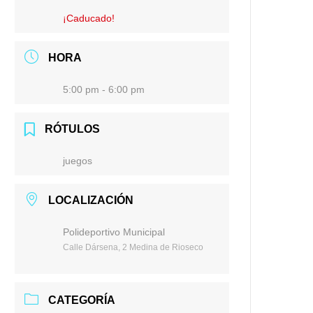
¡Caducado!
HORA
5:00 pm - 6:00 pm
RÓTULOS
juegos
LOCALIZACIÓN
Polideportivo Municipal
Calle Dársena, 2 Medina de Rioseco
CATEGORÍA