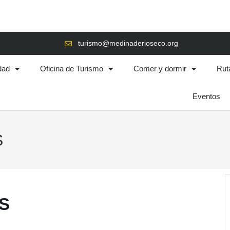
turismo@medinaderioseco.org
dad
Oficina de Turismo
Comer y dormir
Rut
Eventos
S
S