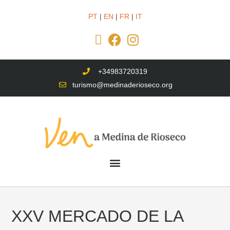
PT
|
EN
|
FR
|
IT
+34983720319
turismo@medinaderioseco.org
XXV MERCADO DE LA