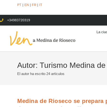
PT
|
EN
|
FR
|
IT
+34983720319
La ciu
Autor:
Turismo Medina de
El autor ha escrito 24 artículos
Medina de Rioseco se prepara pa