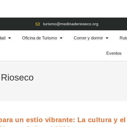
turismo@medinaderioseco.org
dad
Oficina de Turismo
Comer y dormir
Rut
Eventos
 Rioseco
ra un estío vibrante: La cultura y el