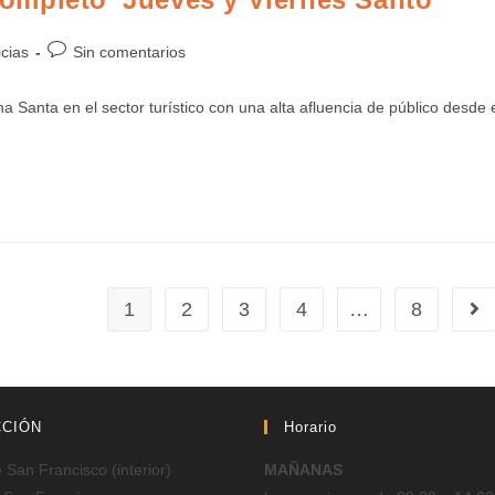
icias
Sin comentarios
a en el sector turístico con una alta afluencia de público desde 
1
2
3
4
…
8
CCIÓN
Horario
San Francisco (interior)
MAÑANAS