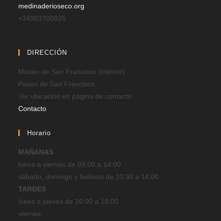
medinaderioseco.org
+34983700825
DIRECCIÓN
Museo de San Francisco (interior)
Paseo de San Francisco
Ver ubicación en página de contacto
Contacto
Horario
MAÑANAS
lunes a viernes de 09:00 a 14:00
sábado, domingo y festivos de 10:30 a 14:00
TARDES
lunes a jueves de 16:00 a 18:00
viernes: