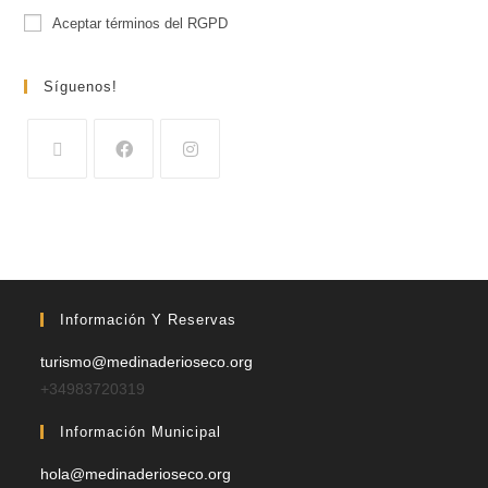
Aceptar términos del RGPD
Síguenos!
Información Y Reservas
turismo@medinaderioseco.org
+34983720319
Información Municipal
hola@medinaderioseco.org