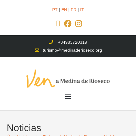
PT
|
EN
|
FR
|
IT
+34983720319
turismo@medinaderioseco.org
Noticias