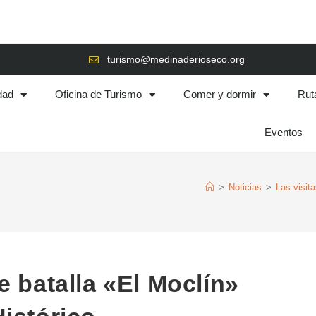
turismo@medinaderioseco.org
dad
Oficina de Turismo
Comer y dormir
Rut
Eventos
>
Noticias
>
Las visit
e batalla «El Moclín»