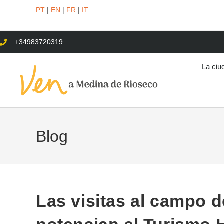
PT
|
EN
|
FR
|
IT
+34983720319
La ciu
Blog
Las visitas al campo d